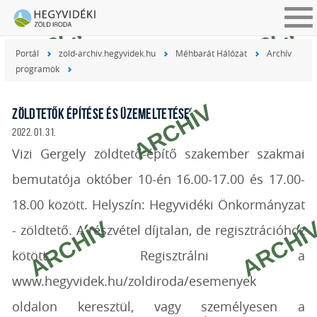
Tog
nav
Portál
zold-archiv.hegyvidek.hu
Méhbarát Hálózat
Archív
programok
ZÖLDTETŐK ÉPÍTÉSE ÉS ÜZEMELTETÉSE
2022. 01. 31.
Vizi Gergely zöldtető-építő szakember szakmai
bemutatója október 10-én 16.00-17.00 és 17.00-
18.00 között. Helyszín: Hegyvidéki Önkormányzat
- zöldtető. A részvétel díjtalan, de regisztrációhoz
kötött. Regisztrálni a
www.hegyvidek.hu/zoldiroda/esemenyek
oldalon keresztül, vagy személyesen a