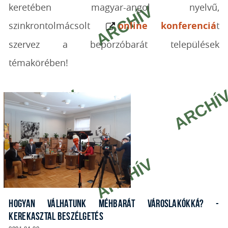
keretében magyar-angol nyelvű,
szinkrontolmácsolt
online konferenciá
t
szervez a beporzóbarát települések
témakörében!
HOGYAN VÁLHATUNK MÉHBARÁT VÁROSLAKÓKKÁ? -
KEREKASZTAL BESZÉLGETÉS