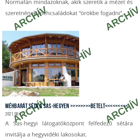
Normafán mindazoknak, akik szeretik a mézet és
szeretnének méhcsaládokat "örökbe fogadni".
MÉHBARÁT SÉTA A SAS-HEGYEN >>>>>>>>BETELT<<<<<<<<<
2021. 06. 17.
A Sas-hegyi látogatóközpont felfedező sétára
invitálja a hegyvidéki lakosokat.