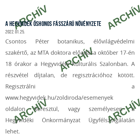
A HEGYVIDÉK ŐSHONOS FÁSSZÁRÚ NÖVÉNYZETE
2022. 01. 25.
Csontos Péter botanikus, élővilágvédelmi
szakértő, az MTA doktora előadása október 17-én
18 órakor a Hegyvidéki Kulturális Szalonban. A
részvétel díjtalan, de regisztrációhoz kötött.
Regisztrálni a
www.hegyvidek.hu/zoldiroda/esemenyek
oldalon keresztül, vagy személyesen a
Hegyvidéki Önkormányzat Ügyfélszolgálatán
lehet.