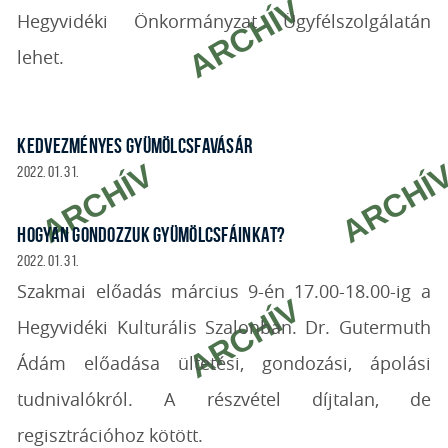
Hegyvidéki Önkormányzat Ügyfélszolgálatán
lehet.
KEDVEZMÉNYES GYÜMÖLCSFAVÁSÁR
2022. 01. 31.
HOGYAN GONDOZZUK GYÜMÖLCSFÁINKAT?
2022. 01. 31.
Szakmai előadás március 9-én 17.00-18.00-ig a
Hegyvidéki Kulturális Szalonban. Dr. Gutermuth
Ádám előadása ültetési, gondozási, ápolási
tudnivalókról. A részvétel díjtalan, de
regisztrációhoz kötött.