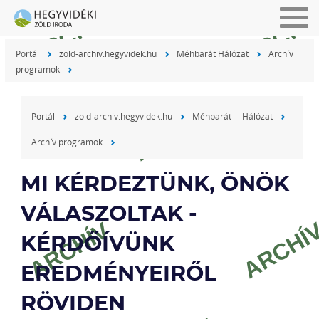
Togg
navig
Portál
zold-archiv.hegyvidek.hu
Méhbarát Hálózat
Archív
programok
Portál
zold-archiv.hegyvidek.hu
Méhbarát Hálózat
Archív programok
MI KÉRDEZTÜNK, ÖNÖK
VÁLASZOLTAK -
KÉRDŐÍVÜNK
EREDMÉNYEIRŐL
RÖVIDEN