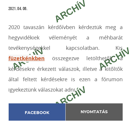
2021. 04. 06.
2020 tavaszán kérdőívben kérdeztük meg a
hegyvidékiek véleményét a méhbarát
tevékenységekkel kapcsolatban. Kis
füzetkénkben
összegezve letölthetők a
kérdésekre érkezett válaszok, illetve a kitőltők
által feltett kérdésekre is ezen a fórumon
igyekeztünk válaszokat adni.
NYOMTATÁS
FACEBOOK