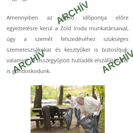
Amennyiben az akció időpontja előre
egyeztetésre kerül a Zöld Iroda munkatársaival,
úgy a szemét felszedéséhez szükséges
szemeteszsákokat és kesztyűket is biztosítjuk,
valamint az összegyűjtött hulladék elszállításáról
is gondoskodunk.