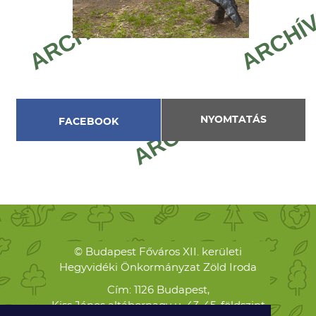
NYOMTATÁS
FACEBOOK
© Budapest Főváros XII. kerületi
Hegyvidéki Önkormányzat Zöld Iroda
Cím: 1126 Budapest,
Kiss János altábornagy u. 43-45. földszint