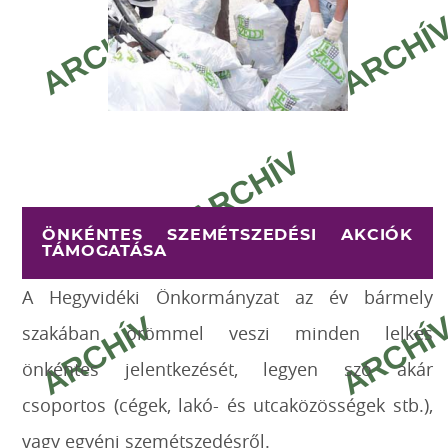
ÖNKÉNTES SZEMÉTSZEDÉSI AKCIÓK
TÁMOGATÁSA
A Hegyvidéki Önkormányzat az év bármely
szakában örömmel veszi minden lelkes
önkéntes jelentkezését, legyen szó akár
csoportos (cégek, lakó- és utcaközösségek stb.),
vagy egyéni szemétszedésről.