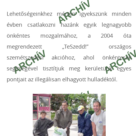
Lehetőségeinkhez mérten igyekszünk minden
évben csatlakozni hazánk egyik legnagyobb
önkéntes mozgalmához, a 2004 óta
megrendezett „TeSzedd!” országos
szemétszedési akcióhoz, ahol önkéntesek
segítségével tisztítjuk meg kerületünk egyes
pontjait az illegálisan elhagyott hulladéktól.