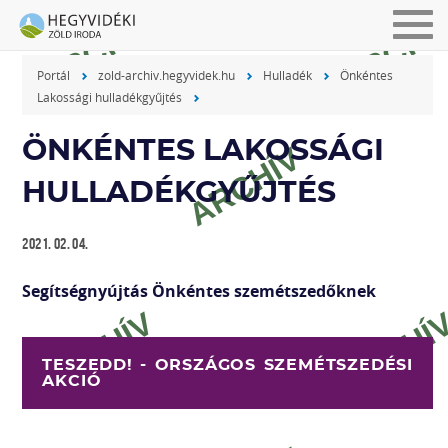
Men
be-
Portál
zold-archiv.hegyvidek.hu
Hulladék
Önkéntes
vagy
Lakossági hulladékgyűjtés
kika
ÖNKÉNTES LAKOSSÁGI
HULLADÉKGYŰJTÉS
2021. 02. 04.
Segítségnyújtás Önkéntes szemétszedőknek
TESZEDD! - ORSZÁGOS SZEMÉTSZEDÉSI
AKCIÓ