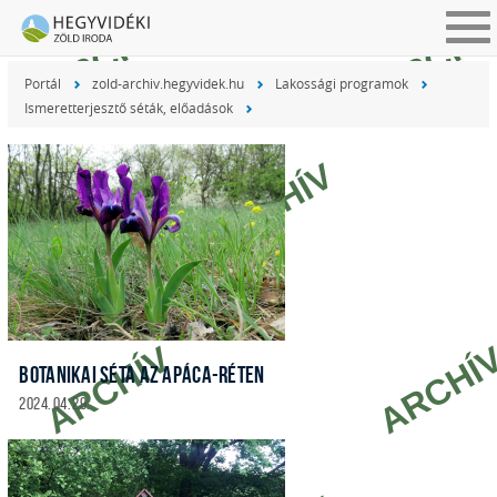
Tog
nav
Portál
zold-archiv.hegyvidek.hu
Lakossági programok
Ismeretterjesztő séták, előadások
BOTANIKAI SÉTA AZ APÁCA-RÉTEN
2024. 04. 29.