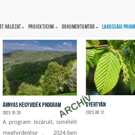
t Hálózat
Projektjeink
Dokumentumtár
Lakossági prog
Árnyas Hegyvidék Program
GYERTYÁN
ÁRNYAS HEGYVIDÉK PROGRAM
2023. 09. 12.
2023. 10. 20.
A program lezárult, ismételt
meghirdetése 2024-ben