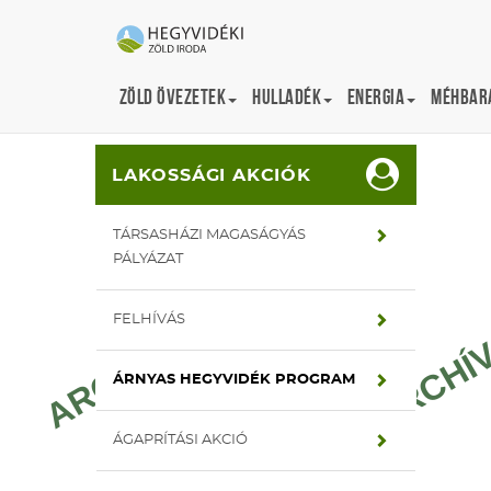
Zöld övezetek
Hulladék
Energia
Méhbará
Portál
zold-archiv.hegyvidek.hu
Lakossági programok
LAKOSSÁGI AKCIÓK
TÁRSASHÁZI MAGASÁGYÁS
PÁLYÁZAT
FELHÍVÁS
ÁRNYAS HEGYVIDÉK PROGRAM
ÁGAPRÍTÁSI AKCIÓ