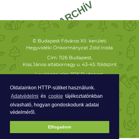
© Budapest Főváros XII. kerületi
Hegyvidéki Önkormányzat Zöld Iroda
Cím: 1126 Budapest,
Kiss János altábornagy u. 43-45. földszint
Levelezési cím: 1126 Budapest,
Böszörményi út 23-25.
Oldalainkon HTTP-sütiket használunk.
Telefon:
Adatvédelmi
és
cookie
tájékoztatónkban
+36 70 938 8474
olvasható, hogyan gondoskodunk adatai
ZOLDPONT@HEGYVIDEK.HU
védelméről.
Elfogadom