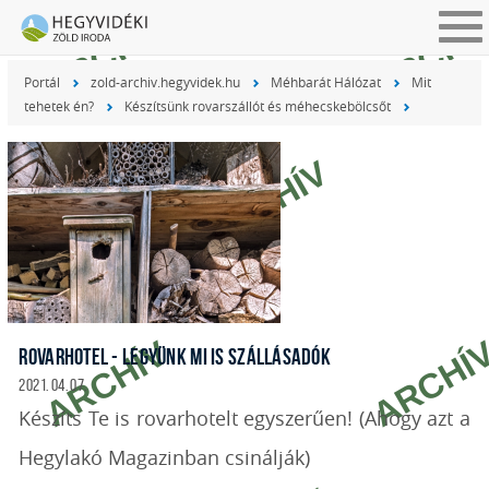
Tog
nav
Portál
zold-archiv.hegyvidek.hu
Méhbarát Hálózat
Mit
tehetek én?
Készítsünk rovarszállót és méhecskebölcsőt
ROVARHOTEL - LEGYÜNK MI IS SZÁLLÁSADÓK
2021. 04. 07.
Készíts Te is rovarhotelt egyszerűen! (Ahogy azt a
Hegylakó Magazinban csinálják)