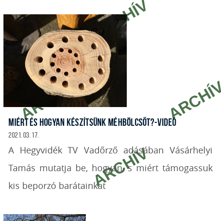
MIÉRT ÉS HOGYAN KÉSZÍTSÜNK MÉHBÖLCSŐT?-VIDEÓ
2021. 03. 17.
A Hegyvidék TV Vadőrző adásában Vásárhelyi
Tamás mutatja be, hogyan, s miért támogassuk
kis beporzó barátainkat