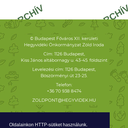
© Budapest Főváros XII. kerületi
Hegyvidéki Önkormányzat Zöld Iroda
Cím: 1126 Budapest,
Kiss János altábornagy u. 43-45. földszint
Levelezési cím: 1126 Budapest,
Böszörményi út 23-25.
Telefon:
+36 70 938 8474
ZOLDPONT@HEGYVIDEK.HU
Oldalainkon HTTP-sütiket használunk.