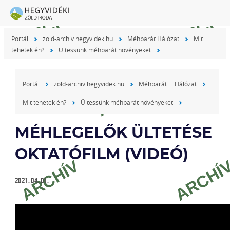
Portál
zold-archiv.hegyvidek.hu
Méhbarát Hálózat
Mit
tehetek én?
Ültessünk méhbarát növényeket
Portál
zold-archiv.hegyvidek.hu
Méhbarát Hálózat
Mit tehetek én?
Ültessünk méhbarát növényeket
MÉHLEGELŐK ÜLTETÉSE
OKTATÓFILM (VIDEÓ)
2021. 04. 01.