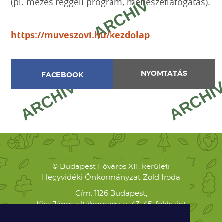
(pl. mézes reggeli program, méhészetlátogatás).
https://muveszovi.hu/kezdolap
NYOMTATÁS
FACEBOOK
© Budapest Főváros XII. kerületi
Hegyvidéki Önkormányzat Zöld Iroda
Cím: 1126 Budapest,
Kiss János altábornagy u. 43-45. földszint
Levelezési cím: 1126 Budapest,