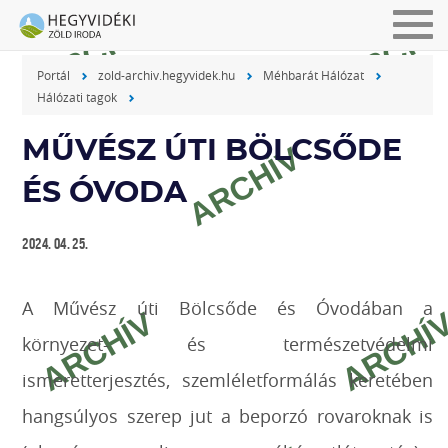
Men
be-
Portál
zold-archiv.hegyvidek.hu
Méhbarát Hálózat
vagy
Hálózati tagok
kika
MŰVÉSZ ÚTI BÖLCSŐDE
ÉS ÓVODA
2024. 04. 25.
A Művész úti Bölcsőde és Óvodában a
környezet- és természetvédelmi
ismeretterjesztés, szemléletformálás keretében
hangsúlyos szerep jut a beporzó rovaroknak is