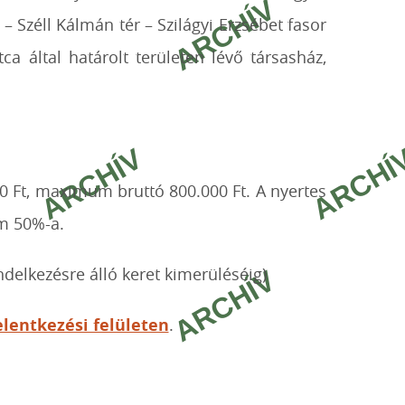
– Széll Kálmán tér – Szilágyi Erzsébet fasor
a által határolt területen lévő társasház,
0 Ft, maximum bruttó 800.000 Ft. A nyertes
m 50%-a.
ndelkezésre álló keret kimerüléséig)
elentkezési felületen
.