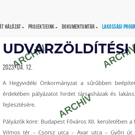
t Hálózat
Projektjeink
Dokumentumtár
Lakossági prog
kertjeinkben a természet pályázat
UDVARZÖLDÍTÉSI 
2023. 04. 12.
A Hegyvidéki Önkormányzat a sűrűbben beépített 
érdekében pályázatot hirdet társasházak és lakáss
fejlesztésére.
Pályázók köre: Budapest Főváros XII. kerületében a 
Vilmos tér – Csörsz utca – Avar utca – Győri út