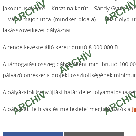
Jakobinusok tere – Krisztina körút – Sándy Gyula köz 
– Városmajor utca (mindkét oldala) – Kék Golyó utc
lakásszövetkezet pályázhat.
A rendelkezésre álló keret: bruttó 8.000.000 Ft.
A támogatási összeg pályázóként min. bruttó 100.00
pályázó önrésze: a projekt összköltségének minimu
A pályázatok benyújtási határideje: folyamatos (a re
A pályázati felhívás és mellékletei megtalálhatók a
j