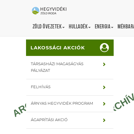
Zöld övezetek
Hulladék
Energia
Méhbará
Portál
zold-archiv.hegyvidek.hu
Lakossági programok
LAKOSSÁGI AKCIÓK
TÁRSASHÁZI MAGASÁGYÁS
PÁLYÁZAT
FELHÍVÁS
ÁRNYAS HEGYVIDÉK PROGRAM
ÁGAPRÍTÁSI AKCIÓ