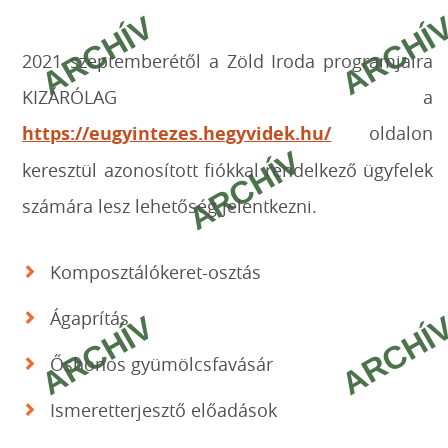
2021 szeptemberétől a Zöld Iroda programjaira
KIZÁRÓLAG a
https://eugyintezes.hegyvidek.hu/
oldalon
keresztül azonosított fiókkal rendelkező ügyfelek
számára lesz lehetőség jelentkezni.
Komposztálókeret-osztás
Ágaprítás
Őshonos gyümölcsfavásár
Ismeretterjesztő előadások