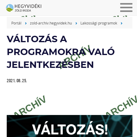
Men
be-
Portál
zold-archiv.hegyvidek.hu
Lakossági programok
vagy
kika
VÁLTOZÁS A
PROGRAMOKRA VALÓ
JELENTKEZÉSBEN
2021. 08. 25.