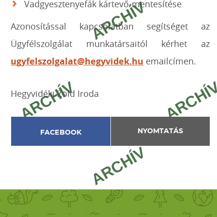
Vadgyesztenyefák kártevő-mentesítése
Azonosítással kapcsolatban segítséget az
Ügyfélszolgálat munkatársaitól kérhet az
ugyfelszolgalat@hegyvidek.hu
emailcímen.
Hegyvidéki Zöld Iroda
NYOMTATÁS
FACEBOOK