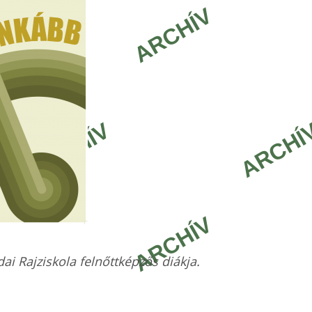
ai Rajziskola felnőttképzős diákja.