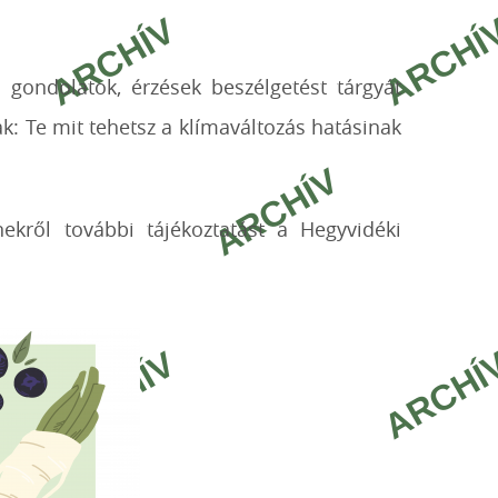
, gondolatok, érzések beszélgetést tárgyát
k: Te mit tehetsz a klímaváltozás hatásinak
ínekről további tájékoztatást a Hegyvidéki