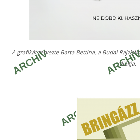
A grafikát tervezte Barta Bettina, a Budai Rajzis
diákja.