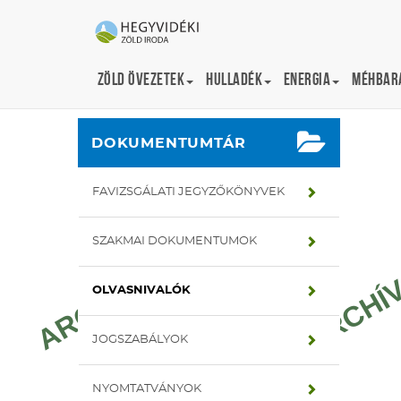
Zöld övezetek
Hulladék
Energia
Méhbará
Portál
zold-archiv.hegyvidek.hu
Dokumentumtár
DOKUMENTUMTÁR
FAVIZSGÁLATI JEGYZŐKÖNYVEK
SZAKMAI DOKUMENTUMOK
OLVASNIVALÓK
JOGSZABÁLYOK
NYOMTATVÁNYOK