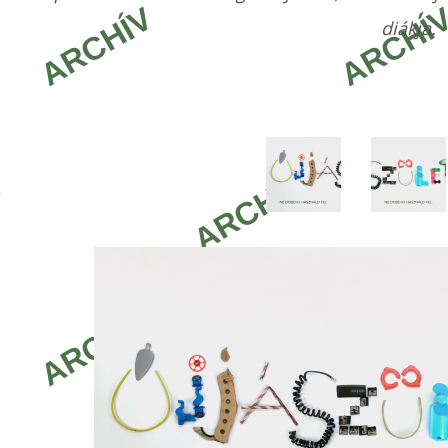
diákja.