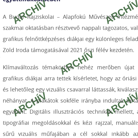
A Budai Rajziskolai – Alapfokú Művészeti Intézm
szakmai oktatásban résztvevő nappali tagozatos, val
grafikus felnőttképzéses diákjai egy különleges fel
Zöld Iroda támogatásával 2021 őszi félév kezdetén.
Klímaváltozás témakörben nehéz merőben újat 
grafikus diákjai arra tettek kísérletet, hogy az óri
és lehetőleg egy vizuális csavarral láttassák, kivála
néhányat. A plakátok sokféle irányba indultak ta
egyaránt. Digitális illusztrációs technikák mellett,
tipográfiai megoldásokkal és kézi rajzzal, manuális
sűrű vizuális műfajában a cél sokkal inkább az 