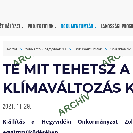
t Hálózat
Projektjeink
Dokumentumtár
Lakossági prog
Olvasnivalók
Portál
zold-archiv.hegyvidek.hu
Dokumentumtár
Olvasnivalók
TE MIT TEHETSZ A
KLÍMAVÁLTOZÁS 
2021. 11. 29.
Kiállítás a Hegyvidéki Önkormányzat Zö
együttműködésében