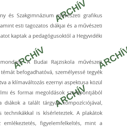
ény és Szakgimnázium művészeti grafikus
amint esti tagozatos diákjai és a művészeti
adatot kaptak a pedagógusoktól a Hegyvidéki
mondani. A Budai Rajziskola művészeti
ási témát befogadhatóvá, személyessé tegyék
sztva a klímaváltozás ezernyi aspektusa közül
rtalmi és formai megoldások szempontjából
 a diákok a talált tárgyak kompozíciójával,
 technikákkal is kísérleteztek. A plakátok
emlékeztetés, figyelemfelkeltés, mint a