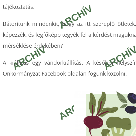
tájékoztatás.
Bátorítunk mindenkit, hogy az itt szereplő ötletek
képezzék, és legfőképp tegyék fel a kérdést magukna
mérséklése érdekében?
A kiállítás egy vándorkiállítás. A későbbi helysz
Önkormányzat Facebook oldalán fogunk közölni.